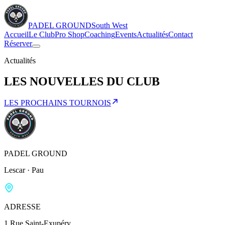
PADEL GROUND
South West
Accueil
Le Club
Pro Shop
Coaching
Events
Actualités
Contact
Réserver
Actualités
LES
NOUVELLES
DU CLUB
LES PROCHAINS TOURNOIS
PADEL GROUND
Lescar · Pau
ADRESSE
1 Rue Saint-Exupéry