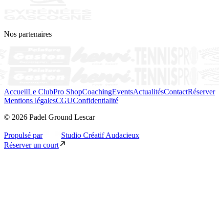
Nos partenaires
Accueil
Le Club
Pro Shop
Coaching
Events
Actualités
Contact
Réserver
Mentions légales
CGU
Confidentialité
© 2026 Padel Ground Lescar
Propulsé par
Studio Créatif Audacieux
Réserver un court